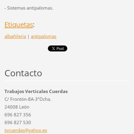
- Sistemas antipalomas.
Etiquetas
:
albañileria
|
antipalomas
Contacto
Trabajos Verticales Cuerdas
C/ Frontón-8A-3ºDcha.
24008 León
696 827 356
696 827 530
tvcuerda
s@yahoo.
es