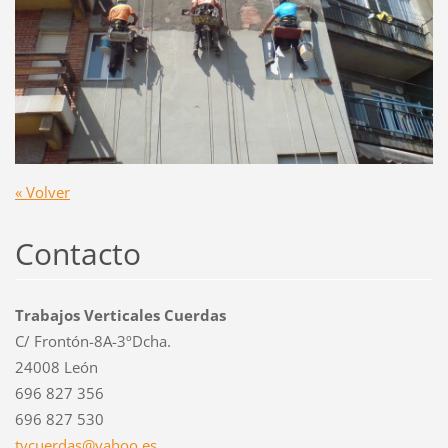
« Volver
Contacto
Trabajos Verticales Cuerdas
C/ Frontón-8A-3ºDcha.
24008 León
696 827 356
696 827 530
tvcuerda
s@yahoo.
es