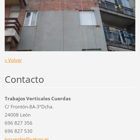
« Volver
Contacto
Trabajos Verticales Cuerdas
C/ Frontón-8A-3ºDcha.
24008 León
696 827 356
696 827 530
tvcuerda
s@yahoo.
es