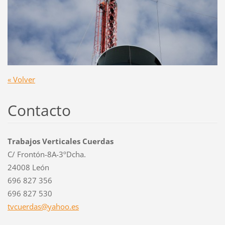
« Volver
Contacto
Trabajos Verticales Cuerdas
C/ Frontón-8A-3ºDcha.
24008 León
696 827 356
696 827 530
tvcuerda
s@yahoo.
es